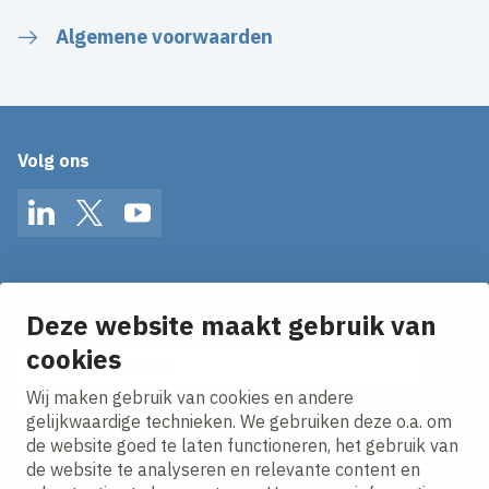
Algemene voorwaarden
Volg ons
LinkedIn
Twitter
YouTube
Op de hoogte blijven van het laatste nieuws?
Ontvang onze nieuws alerts in je mailbox!
Deze website maakt gebruik van
E-mailadres
cookies
Wij maken gebruik van cookies en andere
Ik ga akkoord met het
privacy statement.
gelijkwaardige technieken. We gebruiken deze o.a. om
de website goed te laten functioneren, het gebruik van
de website te analyseren en relevante content en