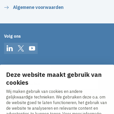
Algemene voorwaarden
Volg ons
LinkedIn
Twitter
YouTube
Op de hoogte blijven van het laatste nieuws?
Ontvang onze nieuws alerts in je mailbox!
Deze website maakt gebruik van
cookies
E-mailadres
Wij maken gebruik van cookies en andere
Ik ga akkoord met het
privacy statement.
gelijkwaardige technieken. We gebruiken deze o.a. om
de website goed te laten functioneren, het gebruik van
de website te analyseren en relevante content en
advertenties te kunnen tonen. Voor meer informatie,