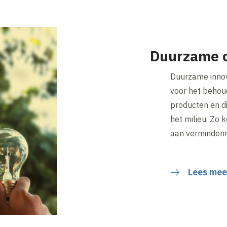
Duurzame o
Duurzame innova
voor het behou
producten en di
het milieu. Zo k
aan verminderin
Lees mee