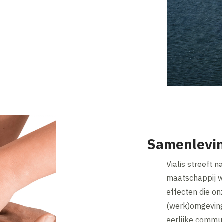
Samenlevi
Vialis streeft 
maatschappij w
effecten die o
(werk)omgeving
eerlijke commun