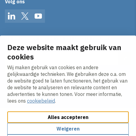
Volg ons
LinkedIn
Twitter
YouTube
Op de hoogte blijven van het laatste nieuws?
Ontvang onze nieuws alerts in je mailbox!
Deze website maakt gebruik van
cookies
E-mailadres
Wij maken gebruik van cookies en andere
Ik ga akkoord met het
privacy statement.
gelijkwaardige technieken. We gebruiken deze o.a. om
de website goed te laten functioneren, het gebruik van
de website te analyseren en relevante content en
advertenties te kunnen tonen. Voor meer informatie,
lees ons
cookiebeleid
.
Alles accepteren
Cookies aanpassen
Cookie beleid
Privacy policy
Responsible disclosure
Weigeren