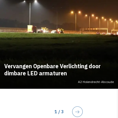
Vervangen Openbare Verlichting door
dimbare LED armaturen
A2 Holendrecht-Abcoude
Huidige pagina
1
/ 3
Volgende