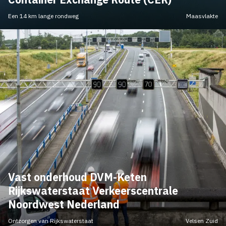
Een 14 km lange rondweg
Maasvlakte
Vast onderhoud DVM-Keten
Rijkswaterstaat Verkeerscentrale
Noordwest Nederland
Ontzorgen van Rijkswaterstaat
Velsen Zuid