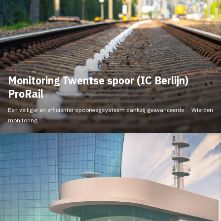
Monitoring Twentse spoor (IC Berlijn)
ProRail
Een veiliger en efficiënter spoorwegsysteem dankzij geavanceerde
Wierden
monitoring