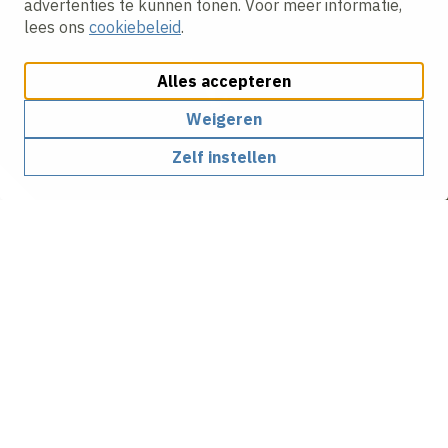
advertenties te kunnen tonen. Voor meer informatie,
lees ons
cookiebeleid
.
Alles accepteren
Weigeren
Zelf instellen
Samen werken aan de
infrastructuur van de
toekomst
Wij bieden infrastructuuroplossingen voor bruggen,
sluizen, keringen, tunnels, dynamisch
verkeersmanagement en luchthavens. Hierbij zijn we,