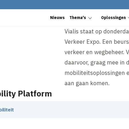
Nieuws
Thema's
Oplossingen
Vialis staat op donderd
Verkeer Expo. Een beurs
verkeer en wegbeheer. V
daarvoor, graag mee in 
mobiliteitsoplossingen 
aan gaan komen.
lity Platform
liteit
een halve eeuw geëvolueerd van relatief simpele naar zeer 