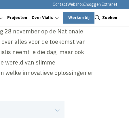
Contact
Webshop
Inloggen Extranet
Sluiten
Werken bij
Zoeken
Projecten
Over Vialis
ag 28 november op de Nationale
 over alles voor de toekomst van
ialis neemt je die dag, maar ook
de wereld van slimme
en welke innovatieve oplossingen er
complexe systemen. Deze