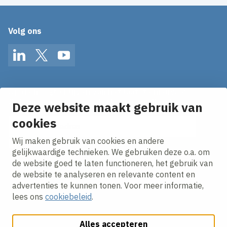
Volg ons
LinkedIn
Twitter
YouTube
Op de hoogte blijven van het laatste nieuws?
Ontvang onze nieuws alerts in je mailbox!
Deze website maakt gebruik van
E-mailadres
cookies
Wij maken gebruik van cookies en andere
Ik ga akkoord met het
privacy statement.
gelijkwaardige technieken. We gebruiken deze o.a. om
de website goed te laten functioneren, het gebruik van
de website te analyseren en relevante content en
advertenties te kunnen tonen. Voor meer informatie,
lees ons
cookiebeleid
.
Alles accepteren
Cookies aanpassen
Cookie beleid
Privacy policy