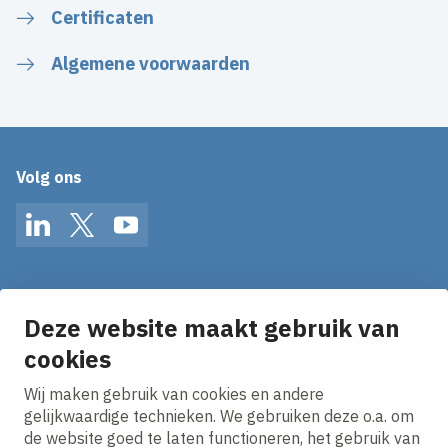
Certificaten
Algemene voorwaarden
Volg ons
LinkedIn
Twitter
YouTube
Op de hoogte blijven van het laatste nieuws?
Ontvang onze nieuws alerts in je mailbox!
Deze website maakt gebruik van
E-mailadres
cookies
Wij maken gebruik van cookies en andere
Ik ga akkoord met het
privacy statement.
gelijkwaardige technieken. We gebruiken deze o.a. om
de website goed te laten functioneren, het gebruik van