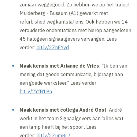
zomaar weggegooid. Zo hebben we op het traject
Muiderberg - Bussum (A1) gewerkt met
refurbished wegkantstations. Ook hebben we 14
verouderde onderstations met hierop aangesloten
45 halogeen signaalgevers vervangen. Lees
verder:
bit.ly/2ZnEYyd
.
Maak kennis met Arianne de Vries
: "Ik ben van
mening dat goede communicatie, bijdraagt aan
een goede werksfeer." Lees verder:
bit.ly/2YfB1Pn
.
Maak kennis met collega André Oost
: André
werkt in het team Signaalgevers aan ‘alles wat
een lamp heeft bij het spoor’. Lees
verder:
bit.ly/2ZumRL7
.