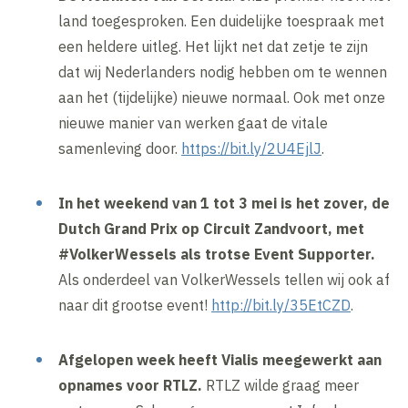
land toegesproken. Een duidelijke toespraak met
een heldere uitleg. Het lijkt net dat zetje te zijn
dat wij Nederlanders nodig hebben om te wennen
aan het (tijdelijke) nieuwe normaal. Ook met onze
nieuwe manier van werken gaat de vitale
samenleving door.
https://bit.ly/2U4EjlJ
.
In het weekend van 1 tot 3 mei is het zover, de
Dutch Grand Prix op Circuit Zandvoort, met
#VolkerWessels als trotse Event Supporter.
Als onderdeel van VolkerWessels tellen wij ook af
naar dit grootse event!
http://bit.ly/35EtCZD
.
Afgelopen week heeft Vialis meegewerkt aan
opnames voor RTLZ.
RTLZ wilde graag meer