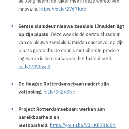
de Jong neemt de kijker mee in deze wereld van
innovatie.
https://bit.ly/2V67Knb
Eerste sluisdeur nieuwe zeesluis IJmuiden ligt
op zijn plaats.
Deze week is de eerste sluisdeur
van de nieuwe zeesluis IJmuiden succesvol op zijn
plaats gebracht. De deur is met uiterste precisie
ingevaren in de deurkas van het buitenhoofd.
bit.ly/2RV6wcK
De Haagse Rotterdamsebaan nadert zijn
voltooiing.
bit.ly/3hZVSNc
Project Rotterdamsebaan: werken aan
bereikbaarheid en
leefbaarheid.
https://youtu.be/VJHKE28I6SY.