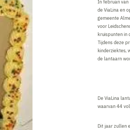
In februari van
de ViaLina en o
gemeente Almel
voor Leidschen
kruispunten in
Tijdens deze p
kinderziektes, 
de lantaarn wo
De ViaLina lant
waarvan 44 vol
Dit jaar zullen