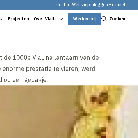
Contact
Webshop
Inloggen Extranet
Sluiten
Werken bij
Zoeken
Projecten
Over Vialis
t de 1000e ViaLina lantaarn van de
enorme prestatie te vieren, werd
d op een gebakje.