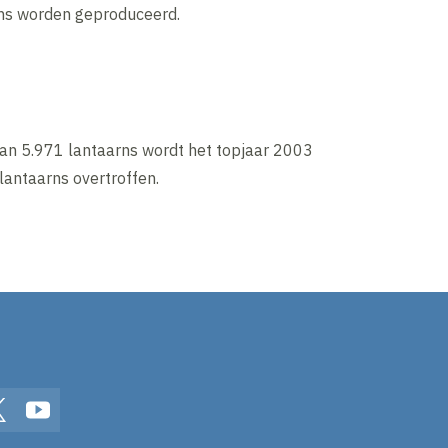
rns worden geproduceerd.
van 5.971 lantaarns wordt het topjaar 2003
lantaarns overtroffen.
In
Twitter
YouTube