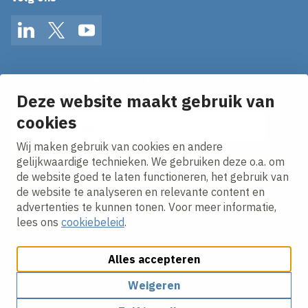
LinkedIn
Twitter
YouTube
Op de hoogte blijven van het laatste nieuws?
Ontvang onze nieuws alerts in je mailbox!
Deze website maakt gebruik van
cookies
E-mailadres
Wij maken gebruik van cookies en andere
Ik ga akkoord met het
privacy statement.
gelijkwaardige technieken. We gebruiken deze o.a. om
de website goed te laten functioneren, het gebruik van
de website te analyseren en relevante content en
advertenties te kunnen tonen. Voor meer informatie,
lees ons
cookiebeleid
.
Alles accepteren
Cookies aanpassen
Cookie beleid
Privacy policy
Responsible disclosure
Weigeren