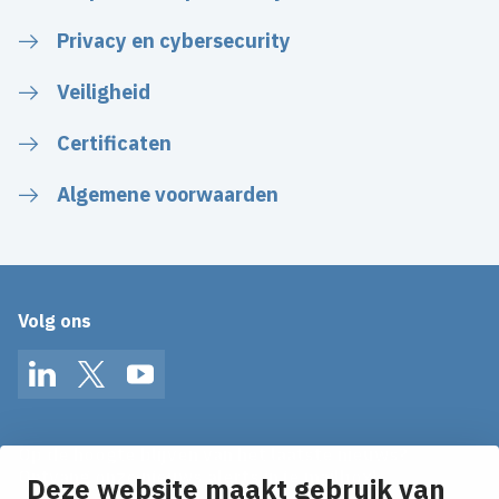
Privacy en cybersecurity
Veiligheid
Certificaten
Algemene voorwaarden
Volg ons
LinkedIn
Twitter
YouTube
Op de hoogte blijven van het laatste nieuws?
Ontvang onze nieuws alerts in je mailbox!
Deze website maakt gebruik van