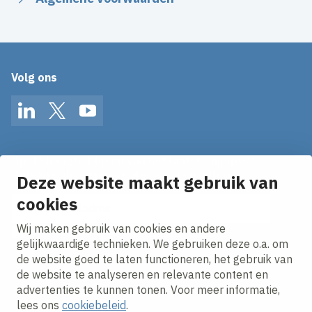
Volg ons
LinkedIn
Twitter
YouTube
Op de hoogte blijven van het laatste nieuws?
Ontvang onze nieuws alerts in je mailbox!
Deze website maakt gebruik van
E-mailadres
cookies
Wij maken gebruik van cookies en andere
Ik ga akkoord met het
privacy statement.
gelijkwaardige technieken. We gebruiken deze o.a. om
de website goed te laten functioneren, het gebruik van
de website te analyseren en relevante content en
advertenties te kunnen tonen. Voor meer informatie,
lees ons
cookiebeleid
.