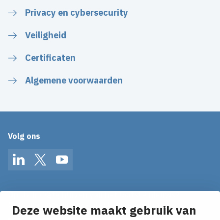
Privacy en cybersecurity
Veiligheid
Certificaten
Algemene voorwaarden
Volg ons
LinkedIn
Twitter
YouTube
Op de hoogte blijven van het laatste nieuws?
Ontvang onze nieuws alerts in je mailbox!
Deze website maakt gebruik van