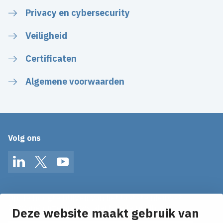
Privacy en cybersecurity
Veiligheid
Certificaten
Algemene voorwaarden
Volg ons
LinkedIn
Twitter
YouTube
Op de hoogte blijven van het laatste nieuws?
Ontvang onze nieuws alerts in je mailbox!
Deze website maakt gebruik van