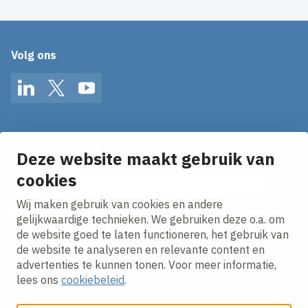
Volg ons
LinkedIn
Twitter
YouTube
Op de hoogte blijven van het laatste nieuws?
Ontvang onze nieuws alerts in je mailbox!
Deze website maakt gebruik van
E-mailadres
cookies
Wij maken gebruik van cookies en andere
Ik ga akkoord met het
privacy statement.
gelijkwaardige technieken. We gebruiken deze o.a. om
de website goed te laten functioneren, het gebruik van
de website te analyseren en relevante content en
advertenties te kunnen tonen. Voor meer informatie,
lees ons
cookiebeleid
.