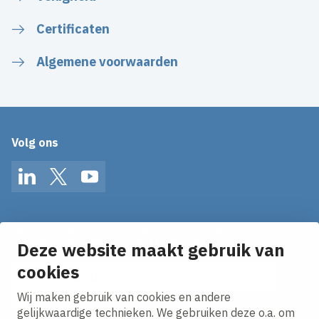
Certificaten
Algemene voorwaarden
Volg ons
LinkedIn
Twitter
YouTube
Op de hoogte blijven van het laatste nieuws?
Ontvang onze nieuws alerts in je mailbox!
Deze website maakt gebruik van
cookies
E-mailadres
Wij maken gebruik van cookies en andere
Ik ga akkoord met het
privacy statement.
gelijkwaardige technieken. We gebruiken deze o.a. om