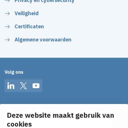
Privacy en cybersecurity
Veiligheid
Certificaten
Algemene voorwaarden
Volg ons
LinkedIn
Twitter
YouTube
Op de hoogte blijven van het laatste nieuws?
Ontvang onze nieuws alerts in je mailbox!
Deze website maakt gebruik van
cookies
E-mailadres