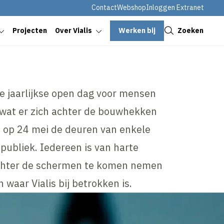
Contact
Webshop
Inloggen Extranet
Sluiten
Werken bij
Zoeken
Projecten
Over Vialis
e jaarlijkse open dag voor mensen
n wat er zich achter de bouwhekken
lt op 24 mei de deuren van enkele
publiek. Iedereen is van harte
chter de schermen te komen nemen
 waar Vialis bij betrokken is.