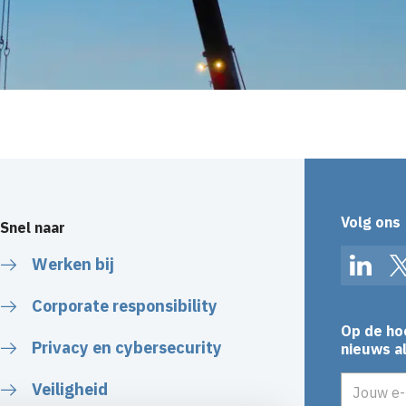
Volg ons
Snel naar
Werken bij
Linked
Corporate responsibility
Op de ho
Privacy en cybersecurity
nieuws al
E-mailadr
Veiligheid