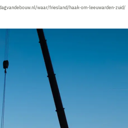
//dagvandebouw.nl/waar/friesland/haak-om-leeuwarden-zuid/