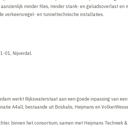
anzienlijk minder files, minder stank- en geluidsoverlast en m
 de verkeersregel- en tunneltechnische installaties.
1-01, Nijverdal.
hiedam werkt Rijkswaterstaat aan een goede inpassing van ee
tie A4all, bestaande uit Boskalis, Heijmans en VolkerWesse
ochter, binnen het consortium, samen met Heijmans Techniek & 