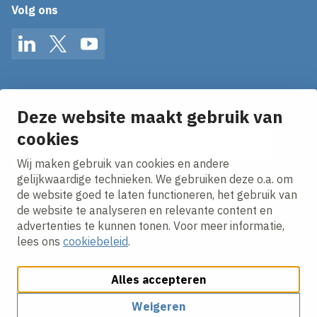
Volg ons
LinkedIn
Twitter
YouTube
Op de hoogte blijven van het laatste nieuws?
Ontvang onze nieuws alerts in je mailbox!
Deze website maakt gebruik van
cookies
E-mailadres
Wij maken gebruik van cookies en andere
Ik ga akkoord met het
privacy statement.
gelijkwaardige technieken. We gebruiken deze o.a. om
de website goed te laten functioneren, het gebruik van
de website te analyseren en relevante content en
advertenties te kunnen tonen. Voor meer informatie,
lees ons
cookiebeleid
.
Alles accepteren
Cookies aanpassen
Cookie beleid
Privacy policy
Responsible disclosure
Weigeren