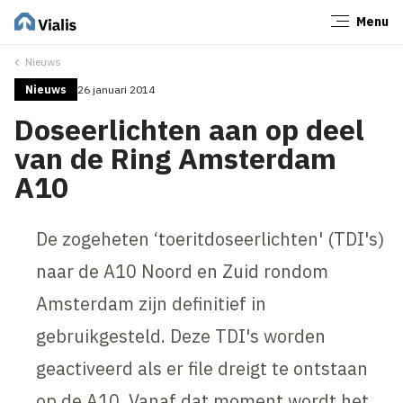
Menu
Sluiten
Nieuws
Nieuws
26 januari 2014
Doseerlichten aan op deel
van de Ring Amsterdam
A10
De zogeheten ‘toeritdoseerlichten' (TDI's)
naar de A10 Noord en Zuid rondom
Amsterdam zijn definitief in
gebruikgesteld. Deze TDI's worden
geactiveerd als er file dreigt te ontstaan
op de A10. Vanaf dat moment wordt het