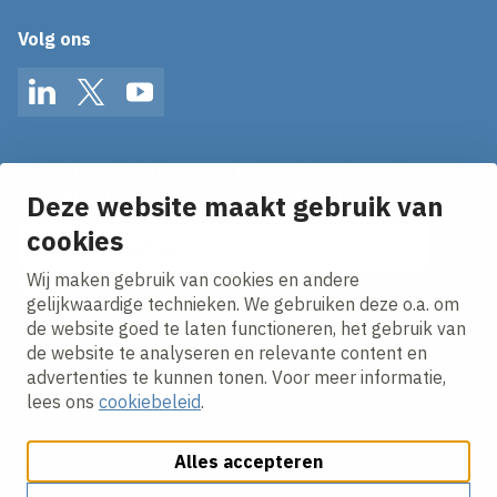
Volg ons
LinkedIn
Twitter
YouTube
Op de hoogte blijven van het laatste nieuws?
Ontvang onze nieuws alerts in je mailbox!
Deze website maakt gebruik van
cookies
E-mailadres
Wij maken gebruik van cookies en andere
Ik ga akkoord met het
privacy statement.
gelijkwaardige technieken. We gebruiken deze o.a. om
de website goed te laten functioneren, het gebruik van
de website te analyseren en relevante content en
advertenties te kunnen tonen. Voor meer informatie,
lees ons
cookiebeleid
.
Alles accepteren
Cookies aanpassen
Cookie beleid
Privacy policy
Responsible disclosure