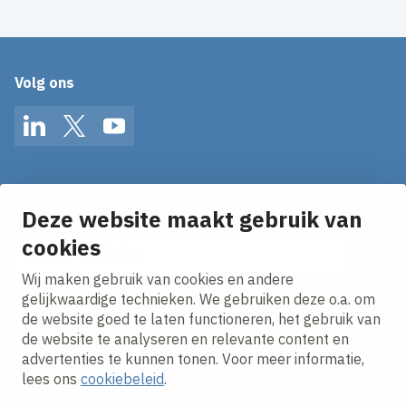
Volg ons
LinkedIn
Twitter
YouTube
Op de hoogte blijven van het laatste nieuws?
Ontvang onze nieuws alerts in je mailbox!
Deze website maakt gebruik van
E-mailadres
cookies
Wij maken gebruik van cookies en andere
Ik ga akkoord met het
privacy statement.
gelijkwaardige technieken. We gebruiken deze o.a. om
de website goed te laten functioneren, het gebruik van
de website te analyseren en relevante content en
advertenties te kunnen tonen. Voor meer informatie,
lees ons
cookiebeleid
.