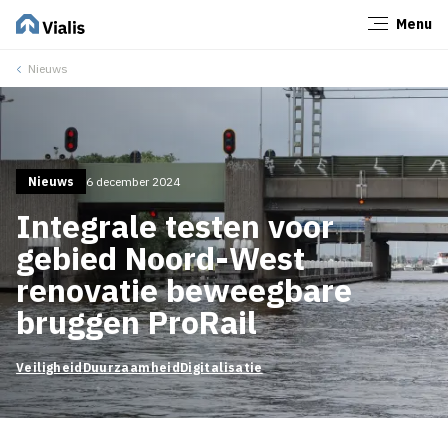
Menu
Sluiten
Nieuws
Nieuws
6 december 2024
Integrale testen voor
gebied Noord-West
renovatie beweegbare
bruggen ProRail
Veiligheid
Duurzaamheid
Digitalisatie