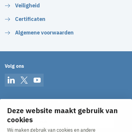
Veiligheid
Certificaten
Algemene voorwaarden
Volg ons
LinkedIn
Twitter
YouTube
Op de hoogte blijven van het laatste nieuws?
Ontvang onze nieuws alerts in je mailbox!
Deze website maakt gebruik van
cookies
E-mailadres
Wij maken gebruik van cookies en andere
Ik ga akkoord met het
privacy statement.