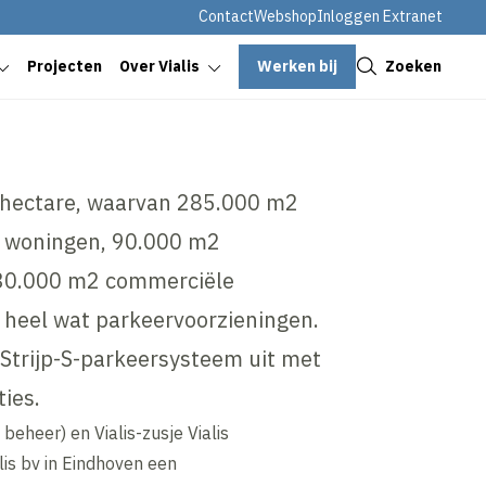
Contact
Webshop
Inloggen Extranet
Sluiten
Werken bij
Zoeken
Projecten
Over Vialis
 hectare, waarvan 285.000 m2
 woningen, 90.000 m2
 30.000 m2 commerciële
t heel wat parkeervoorzieningen.
e Strijp-S-parkeersysteem uit met
ies.
eheer) en Vialis-zusje Vialis
lis bv in Eindhoven een