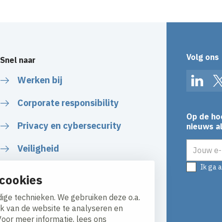
Volg ons
Snel naar
Werken bij
Linked
Corporate responsibility
Op de ho
Privacy en cybersecurity
nieuws al
E-mailadr
Veiligheid
Ik ga 
Certificaten
cookies
Algemene voorwaarden
ige technieken. We gebruiken deze o.a.
ik van de website te analyseren en
Voor meer informatie, lees ons