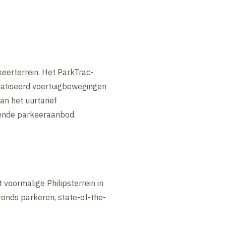
keerterrein. Het ParkTrac-
matiseerd voertuigbewegingen
n het uurtarief
erende parkeeraanbod.
 voormalige Philipsterrein in
onds parkeren, state-of-the-