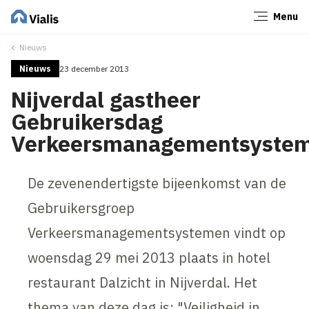
Menu
Sluiten
Nieuws
Nieuws
23 december 2013
Nijverdal gastheer
Gebruikersdag
Verkeersmanagementsyste
De zevenendertigste bijeenkomst van de
Gebruikersgroep
Verkeersmanagementsystemen vindt op
woensdag 29 mei 2013 plaats in hotel
restaurant Dalzicht in Nijverdal. Het
thema van deze dag is: "Veiligheid in