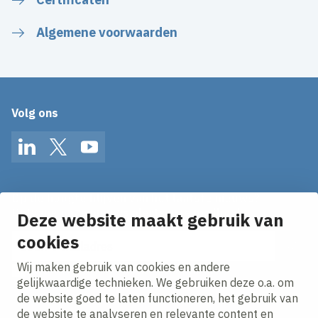
Algemene voorwaarden
Volg ons
LinkedIn
Twitter
YouTube
Op de hoogte blijven van het laatste nieuws?
Ontvang onze nieuws alerts in je mailbox!
Deze website maakt gebruik van
E-mailadres
cookies
Wij maken gebruik van cookies en andere
Ik ga akkoord met het
privacy statement.
gelijkwaardige technieken. We gebruiken deze o.a. om
de website goed te laten functioneren, het gebruik van
de website te analyseren en relevante content en