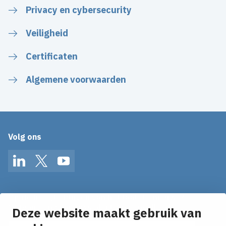
Privacy en cybersecurity
Veiligheid
Certificaten
Algemene voorwaarden
Volg ons
LinkedIn
Twitter
YouTube
Op de hoogte blijven van het laatste nieuws?
Ontvang onze nieuws alerts in je mailbox!
Deze website maakt gebruik van
E-mailadres