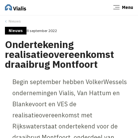
Menu
Sluiten
Nieuws
Nieuws
8 september 2022
Ondertekening
realisatieovereenkomst
draaibrug Montfoort
Begin september hebben VolkerWessels
ondernemingen Vialis, Van Hattum en
Blankevoort en VES de
realisatieovereenkomst met
Rijkswaterstaat ondertekend voor de
draaibrug Montfoort, onderdeel van