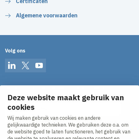
Certificaten
Algemene voorwaarden
Volg ons
LinkedIn
Twitter
YouTube
Op de hoogte blijven van het laatste nieuws?
Ontvang onze nieuws alerts in je mailbox!
Deze website maakt gebruik van
E-mailadres
cookies
Wij maken gebruik van cookies en andere
Ik ga akkoord met het
privacy statement.
gelijkwaardige technieken. We gebruiken deze o.a. om
de website goed te laten functioneren, het gebruik van
de website te analyseren en relevante content en