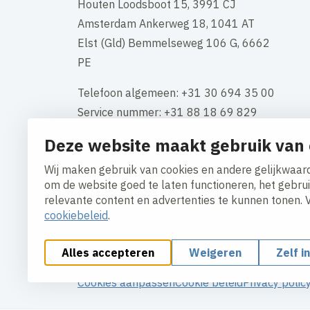
Houten Loodsboot 15, 3991 CJ
Amsterdam Ankerweg 18, 1041 AT
Elst (Gld) Bemmelseweg 106 G, 6662
PE
Telefoon algemeen: +31 30 694 35 00
Service nummer: +31 88 18 69 829
Deze website maakt gebruik van 
KVK-nummer: 34117661
BTW: NL 808549534B01
Wij maken gebruik van cookies en andere gelijkwaard
om de website goed te laten functioneren, het gebru
Contact
relevante content en advertenties te kunnen tonen. 
cookiebeleid
.
Alles accepteren
Weigeren
Zelf i
Cookies aanpassen
Cookie beleid
Privacy polic