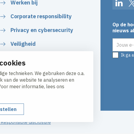
Werken bij
Linked
Corporate responsibility
Op de ho
Privacy en cybersecurity
nieuws al
E-mailadr
Veiligheid
Ik ga 
Certificaten
cookies
Algemene voorwaarden
ige technieken. We gebruiken deze o.a.
ik van de website te analyseren en
Voor meer informatie, lees ons
nstellen
y
Responsible disclosure