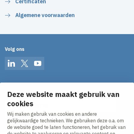
Certificaten
Algemene voorwaarden
Volg ons
LinkedIn
Twitter
YouTube
Op de hoogte blijven van het laatste nieuws?
Ontvang onze nieuws alerts in je mailbox!
Deze website maakt gebruik van
E-mailadres
cookies
Wij maken gebruik van cookies en andere
Ik ga akkoord met het
privacy statement.
gelijkwaardige technieken. We gebruiken deze o.a. om
de website goed te laten functioneren, het gebruik van
de website te analyseren en relevante content en