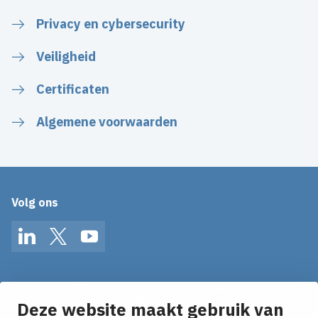
Privacy en cybersecurity
Veiligheid
Certificaten
Algemene voorwaarden
Volg ons
LinkedIn
Twitter
YouTube
Op de hoogte blijven van het laatste nieuws?
Ontvang onze nieuws alerts in je mailbox!
Deze website maakt gebruik van