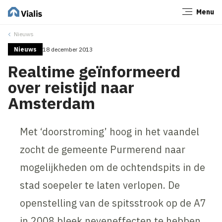
Menu
Sluiten
Nieuws
Nieuws
18 december 2013
Realtime geïnformeerd
over reistijd naar
Amsterdam
Met ‘doorstroming’ hoog in het vaandel
zocht de gemeente Purmerend naar
mogelijkheden om de ochtendspits in de
stad soepeler te laten verlopen. De
openstelling van de spitsstrook op de A7
in 2008 bleek neveneffecten te hebben