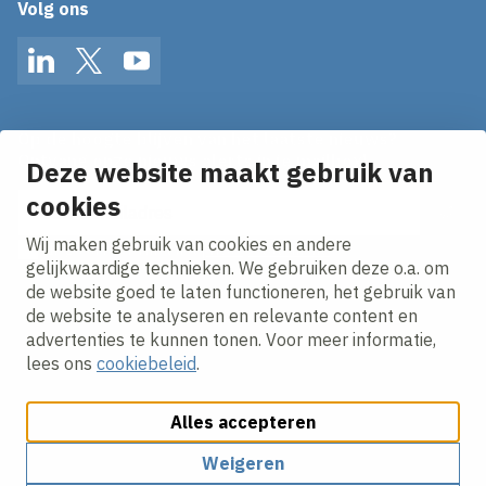
Volg ons
LinkedIn
Twitter
YouTube
Op de hoogte blijven van het laatste nieuws?
Ontvang onze nieuws alerts in je mailbox!
Deze website maakt gebruik van
cookies
E-mailadres
Wij maken gebruik van cookies en andere
Ik ga akkoord met het
privacy statement.
gelijkwaardige technieken. We gebruiken deze o.a. om
de website goed te laten functioneren, het gebruik van
de website te analyseren en relevante content en
advertenties te kunnen tonen. Voor meer informatie,
lees ons
cookiebeleid
.
Alles accepteren
Cookies aanpassen
Cookie beleid
Privacy policy
Responsible disclosure
Weigeren