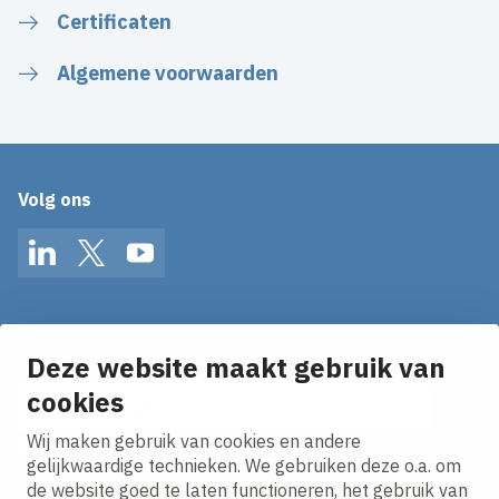
Certificaten
Algemene voorwaarden
Volg ons
LinkedIn
Twitter
YouTube
Op de hoogte blijven van het laatste nieuws?
Ontvang onze nieuws alerts in je mailbox!
Deze website maakt gebruik van
E-mailadres
cookies
Wij maken gebruik van cookies en andere
Ik ga akkoord met het
privacy statement.
gelijkwaardige technieken. We gebruiken deze o.a. om
de website goed te laten functioneren, het gebruik van