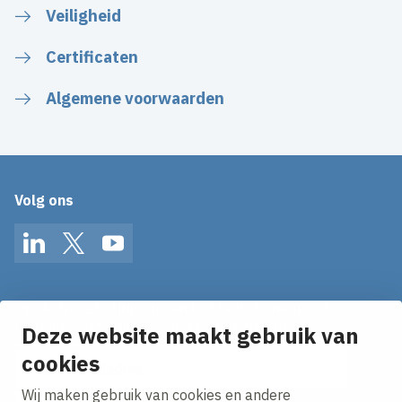
Veiligheid
Certificaten
Algemene voorwaarden
Volg ons
LinkedIn
Twitter
YouTube
Op de hoogte blijven van het laatste nieuws?
Ontvang onze nieuws alerts in je mailbox!
Deze website maakt gebruik van
cookies
E-mailadres
Wij maken gebruik van cookies en andere
Ik ga akkoord met het
privacy statement.