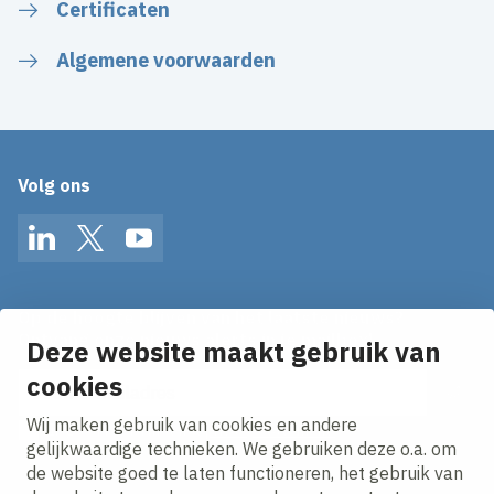
Certificaten
Algemene voorwaarden
Volg ons
LinkedIn
Twitter
YouTube
Op de hoogte blijven van het laatste nieuws?
Ontvang onze nieuws alerts in je mailbox!
Deze website maakt gebruik van
cookies
E-mailadres
Wij maken gebruik van cookies en andere
Ik ga akkoord met het
privacy statement.
gelijkwaardige technieken. We gebruiken deze o.a. om
de website goed te laten functioneren, het gebruik van