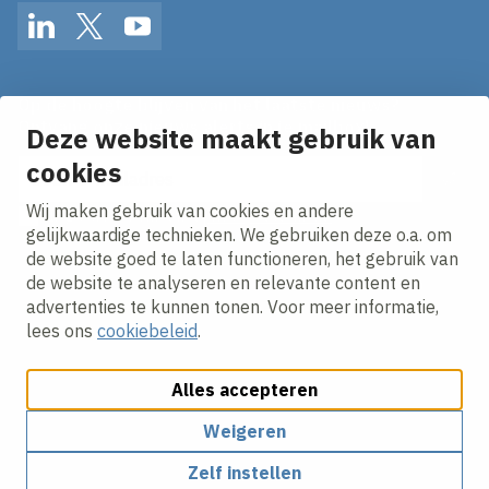
LinkedIn
Twitter
YouTube
Op de hoogte blijven van het laatste nieuws?
Ontvang onze nieuws alerts in je mailbox!
Deze website maakt gebruik van
cookies
E-mailadres
Wij maken gebruik van cookies en andere
Ik ga akkoord met het
privacy statement.
gelijkwaardige technieken. We gebruiken deze o.a. om
de website goed te laten functioneren, het gebruik van
de website te analyseren en relevante content en
advertenties te kunnen tonen. Voor meer informatie,
lees ons
cookiebeleid
.
Alles accepteren
Cookies aanpassen
Cookie beleid
Privacy policy
Responsible disclosure
Weigeren
Zelf instellen