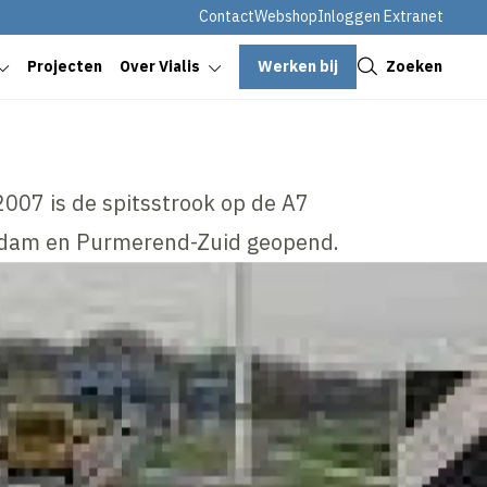
Contact
Webshop
Inloggen Extranet
Sluiten
Werken bij
Zoeken
Projecten
Over Vialis
07 is de spitsstrook op de A7
dam en Purmerend-Zuid geopend.