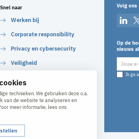
Volg ons
Snel naar
Werken bij
Linked
Corporate responsibility
Op de ho
Privacy en cybersecurity
nieuws al
E-mailadr
Veiligheid
Ik ga 
Certificaten
cookies
Algemene voorwaarden
ige technieken. We gebruiken deze o.a.
ik van de website te analyseren en
Voor meer informatie, lees ons
nstellen