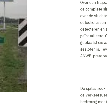
Over een traject
de complete sig
over de vlucht/
detectielussen
detecteren en 
geïnstalleerd. 
geplaatst die a
gesloten is. Te
ANWB-praatpaa
De spitsstrook 
de VerkeersCen
bediening moet