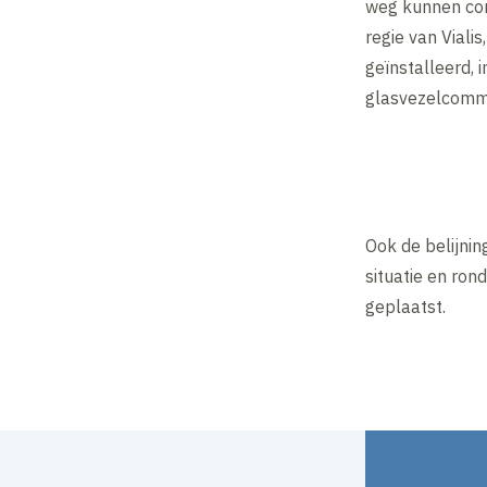
weg kunnen com
regie van Viali
geïnstalleerd, 
glasvezelcomm
Ook de belijni
situatie en ron
geplaatst.