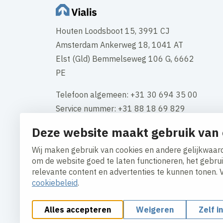
Houten Loodsboot 15, 3991 CJ
Amsterdam Ankerweg 18, 1041 AT
Elst (Gld) Bemmelseweg 106 G, 6662
PE
Telefoon algemeen: +31 30 694 35 00
Service nummer: +31 88 18 69 829
Deze website maakt gebruik van 
KVK-nummer: 34117661
BTW: NL 808549534B01
Wij maken gebruik van cookies en andere gelijkwaard
om de website goed te laten functioneren, het gebru
Contact
relevante content en advertenties te kunnen tonen. 
cookiebeleid
.
Alles accepteren
Weigeren
Zelf i