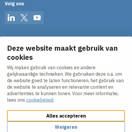
Volg ons
LinkedIn
Twitter
YouTube
Op de hoogte blijven van het laatste nieuws?
Ontvang onze nieuws alerts in je mailbox!
Deze website maakt gebruik van
cookies
E-mailadres
Wij maken gebruik van cookies en andere
Ik ga akkoord met het
privacy statement.
gelijkwaardige technieken. We gebruiken deze o.a. om
de website goed te laten functioneren, het gebruik van
de website te analyseren en relevante content en
advertenties te kunnen tonen. Voor meer informatie,
lees ons
cookiebeleid
.
Alles accepteren
Cookies aanpassen
Cookie beleid
Privacy policy
Responsible disclosure
Weigeren