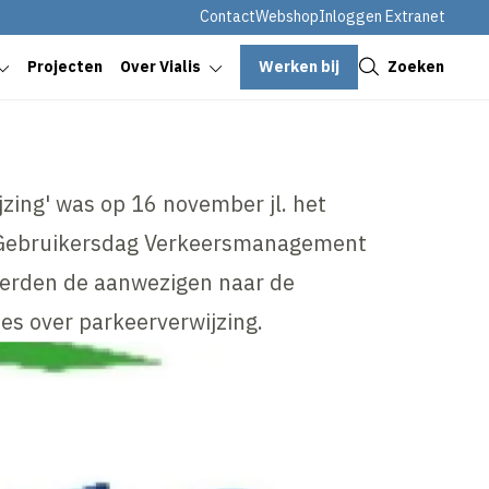
Contact
Webshop
Inloggen Extranet
Sluiten
Werken bij
Zoeken
Projecten
Over Vialis
jzing' was op 16 november jl. het
 Gebruikersdag Verkeersmanagement
terden de aanwezigen naar de
es over parkeerverwijzing.