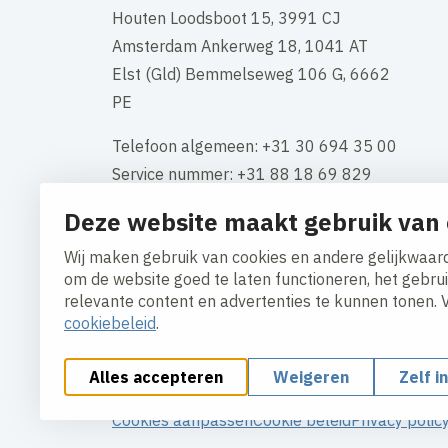
Houten Loodsboot 15, 3991 CJ
Amsterdam Ankerweg 18, 1041 AT
Elst (Gld) Bemmelseweg 106 G, 6662
PE
Telefoon algemeen: +31 30 694 35 00
Service nummer: +31 88 18 69 829
Deze website maakt gebruik van 
KVK-nummer: 34117661
BTW: NL 808549534B01
Wij maken gebruik van cookies en andere gelijkwaard
om de website goed te laten functioneren, het gebru
Contact
relevante content en advertenties te kunnen tonen. 
cookiebeleid
.
Alles accepteren
Weigeren
Zelf i
Cookies aanpassen
Cookie beleid
Privacy polic