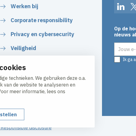
Werken bij
Linked
Corporate responsibility
Op de ho
Privacy en cybersecurity
nieuws al
E-mailadr
Veiligheid
Ik ga 
Certificaten
cookies
Algemene voorwaarden
ige technieken. We gebruiken deze o.a.
ik van de website te analyseren en
Voor meer informatie, lees ons
nstellen
y
Responsible disclosure