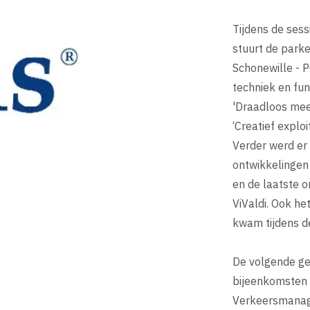
Tijdens de ses
stuurt de parke
Schonewille - P
techniek en func
'Draadloos mee
‘Creatief explo
Verder werd er
ontwikkelingen 
en de laatste 
ViValdi. Ook he
kwam tijdens d
De volgende ge
bijeenkomsten 
Verkeersmanag