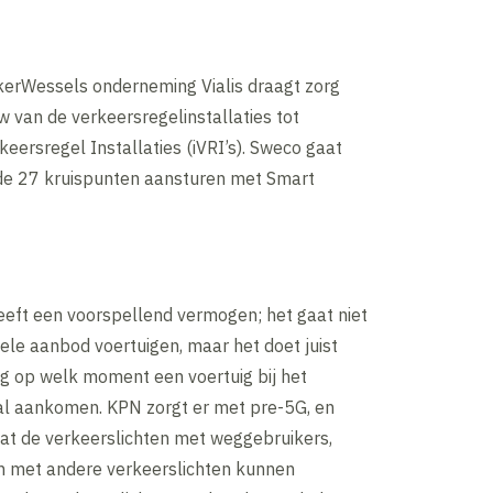
lkerWessels onderneming Vialis draagt zorg
 van de verkeersregelinstallaties tot
rkeersregel Installaties (iVRI’s). Sweco gaat
 de 27 kruispunten aansturen met Smart
eeft een voorspellend vermogen; het gaat niet
uele aanbod voertuigen, maar het doet juist
ng op welk moment een voertuig bij het
zal aankomen. KPN zorgt er met pre-5G, en
dat de verkeerslichten met weggebruikers,
en met andere verkeerslichten kunnen