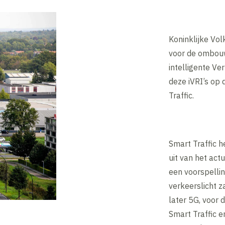
Koninklijke Vo
voor de ombouw
intelligente Ve
deze iVRI’s op
Traffic.
Smart Traffic h
uit van het act
een voorspelli
verkeerslicht 
later 5G, voor 
Smart Traffic 