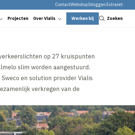
Contact
Webshop
Inloggen Extranet
Sluiten
Werken bij
Zoeken
Projecten
Over Vialis
 verkeerslichten op 27 kruispunten
 Almelo slim worden aangestuurd.
Sweco en solution provider Vialis
ezamenlijk verkregen van de