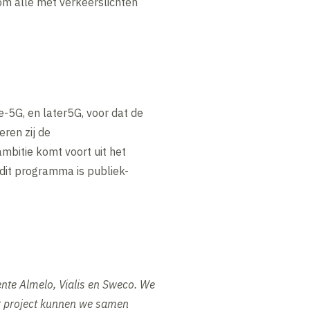
 om alle met verkeerslichten
e-5G, en later5G, voor dat de
ren zij de
mbitie komt voort uit het
 dit programma is publiek-
ente Almelo, Vialis en Sweco. We
dit project kunnen we samen