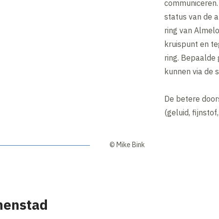
communiceren. 
status van de a
ring van Almelo
kruispunt en te
ring. Bepaalde 
kunnen via de 
De betere doors
(geluid, fijnsto
© Mike Bink
nenstad