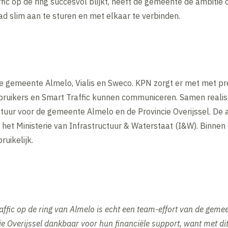
ffic op de ring succesvol blijkt, heeft de gemeente de ambitie
ad slim aan te sturen en met elkaar te verbinden.
n de gemeente Almelo, Vialis en Sweco. KPN zorgt er met met pr
ruikers en Smart Traffic kunnen communiceren. Samen realise
uur voor de gemeente Almelo en de Provincie Overijssel. De a
het Ministerie van Infrastructuur & Waterstaat (I&W). Binnen
uikelijk.
ffic op de ring van Almelo is echt een team-effort van de geme
ncie Overijssel dankbaar voor hun financiële support, want met 