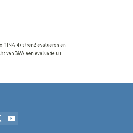
de TINA-4) streng evalueren en
cht van I&W een evaluatie uit
In
Twitter
YouTube