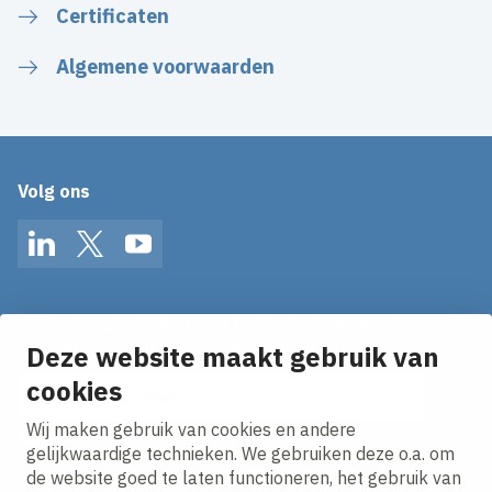
Certificaten
Algemene voorwaarden
Volg ons
LinkedIn
Twitter
YouTube
Op de hoogte blijven van het laatste nieuws?
Ontvang onze nieuws alerts in je mailbox!
Deze website maakt gebruik van
cookies
E-mailadres
Wij maken gebruik van cookies en andere
Ik ga akkoord met het
privacy statement.
gelijkwaardige technieken. We gebruiken deze o.a. om
de website goed te laten functioneren, het gebruik van