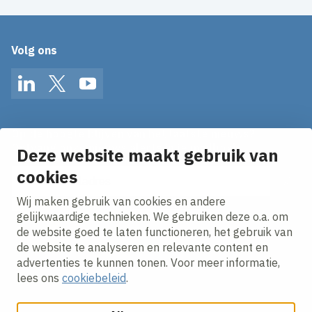
Volg ons
LinkedIn
Twitter
YouTube
Op de hoogte blijven van het laatste nieuws?
Ontvang onze nieuws alerts in je mailbox!
Deze website maakt gebruik van
E-mailadres
cookies
Wij maken gebruik van cookies en andere
Ik ga akkoord met het
privacy statement.
gelijkwaardige technieken. We gebruiken deze o.a. om
de website goed te laten functioneren, het gebruik van
de website te analyseren en relevante content en
advertenties te kunnen tonen. Voor meer informatie,
lees ons
cookiebeleid
.