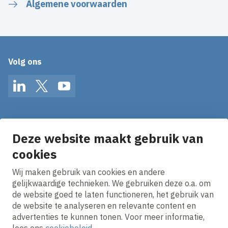
Algemene voorwaarden
Volg ons
LinkedIn
Twitter
YouTube
Op de hoogte blijven van het laatste nieuws?
Ontvang onze nieuws alerts in je mailbox!
Deze website maakt gebruik van
cookies
E-mailadres
Wij maken gebruik van cookies en andere
Ik ga akkoord met het
privacy statement.
gelijkwaardige technieken. We gebruiken deze o.a. om
de website goed te laten functioneren, het gebruik van
de website te analyseren en relevante content en
advertenties te kunnen tonen. Voor meer informatie,