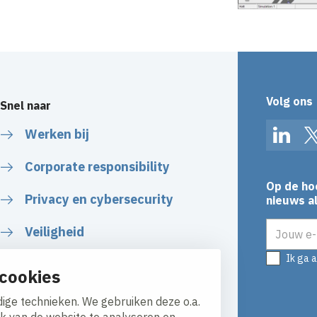
Volg ons
Snel naar
Werken bij
Linked
Corporate responsibility
Op de ho
Privacy en cybersecurity
nieuws al
E-mailadr
Veiligheid
Ik ga 
Certificaten
cookies
Algemene voorwaarden
ige technieken. We gebruiken deze o.a.