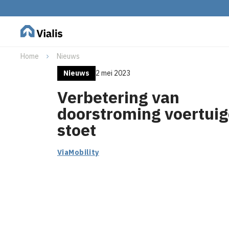
Home
Nieuws
Nieuws
2 mei 2023
Verbetering van
doorstroming voertui
stoet
ViaMobility