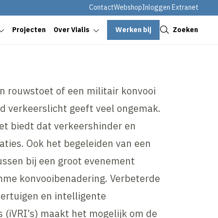
Contact
Webshop
Inloggen Extranet
Sluiten
Werken bij
Zoeken
Projecten
Over Vialis
 rouwstoet of een militair konvooi
od verkeerslicht geeft veel ongemak.
et biedt dat verkeershinder en
uaties. Ook het begeleiden van een
ussen bij een groot evenement
mme konvooibenadering. Verbeterde
rtuigen en intelligente
s (iVRI’s) maakt het mogelijk om de