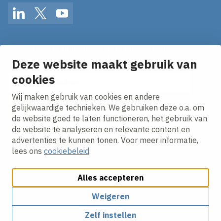
LinkedIn
Twitter
YouTube
Op de hoogte blijven van het laatste nieuws?
Ontvang onze nieuws alerts in je mailbox!
Deze website maakt gebruik van
E-mailadres
cookies
Wij maken gebruik van cookies en andere
Ik ga akkoord met het
privacy statement.
gelijkwaardige technieken. We gebruiken deze o.a. om
de website goed te laten functioneren, het gebruik van
de website te analyseren en relevante content en
advertenties te kunnen tonen. Voor meer informatie,
lees ons
cookiebeleid
.
Alles accepteren
Cookies aanpassen
Cookie beleid
Privacy policy
Responsible disclosure
Weigeren
Zelf instellen