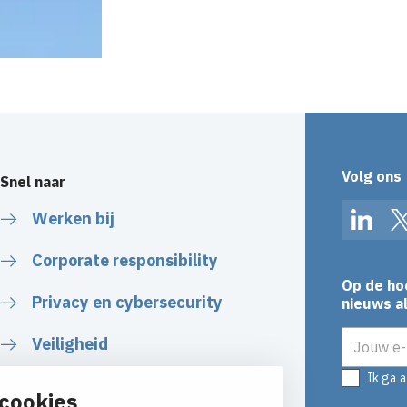
Volg ons
Snel naar
Werken bij
Linked
Corporate responsibility
Op de ho
Privacy en cybersecurity
nieuws al
E-mailadr
Veiligheid
Ik ga 
Certificaten
cookies