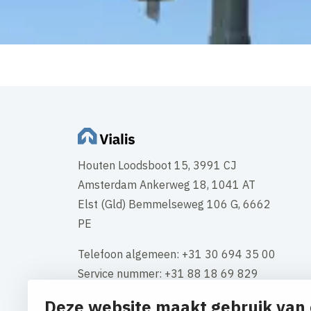
Houten Loodsboot 15, 3991 CJ
Amsterdam Ankerweg 18, 1041 AT
Elst (Gld) Bemmelseweg 106 G, 6662
PE
Telefoon algemeen: +31 30 694 35 00
Service nummer: +31 88 18 69 829
Deze website maakt gebruik van 
KVK-nummer: 34117661