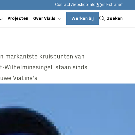
Contact
Webshop
Inloggen Extranet
Sluiten
Werken bij
Zoeken
Projecten
Over Vialis
en markantste kruispunten van
at-Wilhelminasingel, staan sinds
uwe ViaLina's.