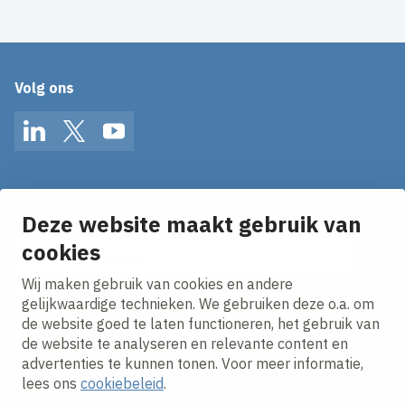
Volg ons
LinkedIn
Twitter
YouTube
Op de hoogte blijven van het laatste nieuws?
Ontvang onze nieuws alerts in je mailbox!
Deze website maakt gebruik van
cookies
E-mailadres
Wij maken gebruik van cookies en andere
Ik ga akkoord met het
privacy statement.
gelijkwaardige technieken. We gebruiken deze o.a. om
de website goed te laten functioneren, het gebruik van
de website te analyseren en relevante content en
advertenties te kunnen tonen. Voor meer informatie,
lees ons
cookiebeleid
.