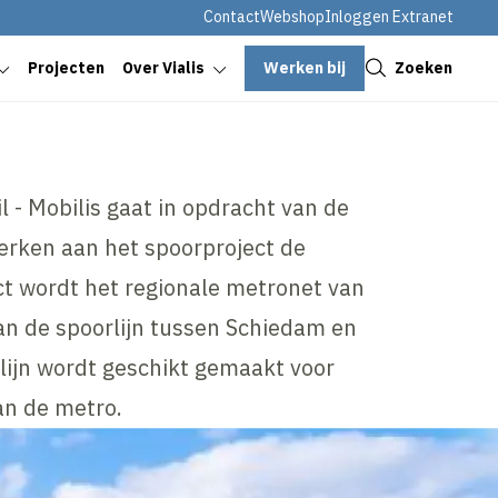
Contact
Webshop
Inloggen Extranet
Sluiten
Werken bij
Zoeken
Projecten
Over Vialis
 - Mobilis gaat in opdracht van de
rken aan het spoorproject de
ect wordt het regionale metronet van
n de spoorlijn tussen Schiedam en
lijn wordt geschikt gemaakt voor
an de metro.