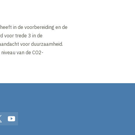
heeft in de voorbereiding en de
rd voor trede 3 in de
l aandacht voor duurzaamheid.
e niveau van de CO2-
In
Twitter
YouTube