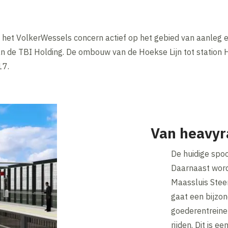
n het VolkerWessels concern actief op het gebied van aanleg e
an de TBI Holding. De ombouw van de Hoekse Lijn tot station
17.
Van heavyra
De huidige spoo
Daarnaast word
Maassluis Stee
gaat een bijzon
goederentreine
rijden. Dit is e