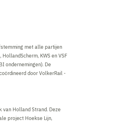
fstemming met alle partijen
s
, HollandScherm, KWS en VSF
TBI ondernemingen). De
ördineerd door VolkerRail -
ek van Holland Strand. Deze
le project Hoekse Lijn,