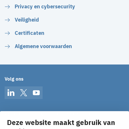
Privacy en cybersecurity
Veiligheid
Certificaten
Algemene voorwaarden
Volg ons
LinkedIn
Twitter
YouTube
Op de hoogte blijven van het laatste nieuws?
Ontvang onze nieuws alerts in je mailbox!
Deze website maakt gebruik van