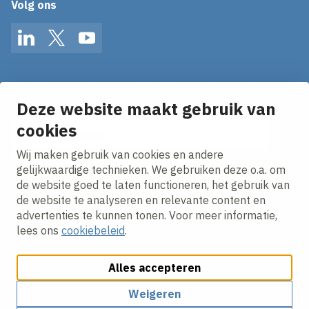
Volg ons
LinkedIn
Twitter
YouTube
Op de hoogte blijven van het laatste nieuws?
Ontvang onze nieuws alerts in je mailbox!
Deze website maakt gebruik van
cookies
E-mailadres
Wij maken gebruik van cookies en andere
Ik ga akkoord met het
privacy statement.
gelijkwaardige technieken. We gebruiken deze o.a. om
de website goed te laten functioneren, het gebruik van
de website te analyseren en relevante content en
advertenties te kunnen tonen. Voor meer informatie,
lees ons
cookiebeleid
.
Alles accepteren
Cookies aanpassen
Cookie beleid
Privacy policy
Responsible disclosure
Weigeren